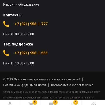
Ремонт и обсуживание
Контакты
+7 (921) 958-1-777
Пн - Вс: 09:00 - 19:00
Тех. поддержка
+7 (921) 958-1-555
Пн - Пт: 10:00 - 18:00
© 2025 Shoprs.ru — интернет-магазин котлов и запчастей
Политика конфиденциальности
Пользовательское соглашение
Обращаем ваше внимание на то, что вся представленная на сайте информация носит
исключительно информационный характер и ни при каких условиях не является
0
0
0
публичной офертой определяемой положениями Статьи 437(2) Гражданского кодекса