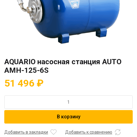
AQUARIO насосная станция AUTO
AMH-125-6S
51 496
₽
Количество
товара
AQUARIO
В корзину
насосная
станция
AUTO
Добавить в закладки
Добавить к сравнению