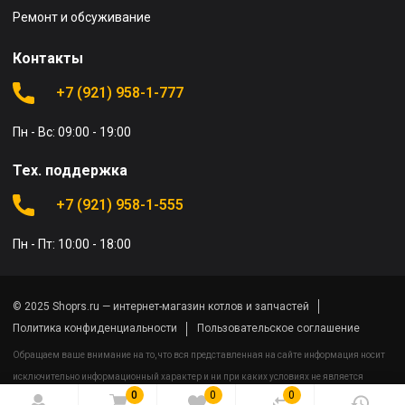
Ремонт и обсуживание
Контакты
+7 (921) 958-1-777
Пн - Вс: 09:00 - 19:00
Тех. поддержка
+7 (921) 958-1-555
Пн - Пт: 10:00 - 18:00
© 2025 Shoprs.ru — интернет-магазин котлов и запчастей
Политика конфиденциальности
Пользовательское соглашение
Обращаем ваше внимание на то, что вся представленная на сайте информация носит
исключительно информационный характер и ни при каких условиях не является
0
0
0
публичной офертой определяемой положениями Статьи 437(2) Гражданского кодекса