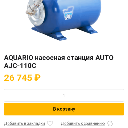
AQUARIO насосная станция AUTO
AJC-110C
26 745
₽
Количество
товара
AQUARIO
В корзину
насосная
станция
AUTO
Добавить в закладки
Добавить к сравнению