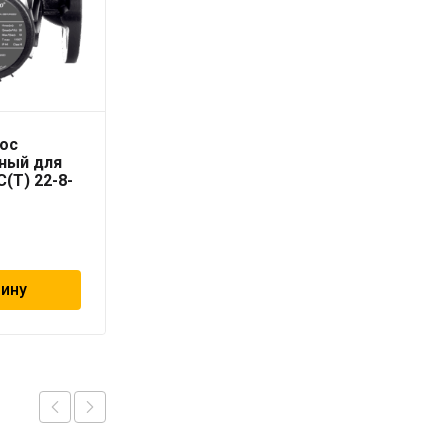
ос
AQUARIO насос
ный для
циркуляционный для
(T) 22-8-
отопления AC(T) 22-6-
65F NEW
70 340
₽
зину
В корзину