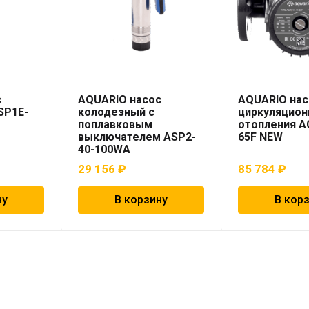
с
AQUARIO насос
AQUARIO нас
SP1E-
колодезный с
циркуляцион
поплавковым
отопления AC
выключателем ASP2-
65F NEW
40-100WA
29 156
₽
85 784
₽
ну
В корзину
В кор