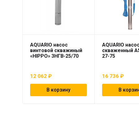
AQUARIO насос
AQUARIO насо
винтовой скважиный
скваженный A
«HIPPO» 3НГВ-25/70
27-75
12 062
₽
16 736
₽
В корзину
В корзи