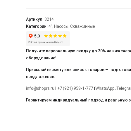
скваженный,
однофазный
ASP2B-
Артикул:
3214
140-
Категории:
4"
,
Насосы
,
Скважинные
100BE(2HP)
Получите персональную скидку до 20% на инженер
оборудование!
Присылайте смету или список товаров — подготов
предложение.
info@shoprs.ru
|
+7 (921) 958-1-777
(
WhatsApp
,
Telegr
Гарантируем индивидуальный подход и реальную 