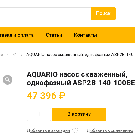
авка и оплата
Статьи
Контакты
ые
4"
AQUARIO насос скваженный, однофазный ASP2B-140
AQUARIO насос скваженный,
однофазный ASP2B-140-100BE
47 396
₽
Количество
В корзину
товара
AQUARIO
насос
Добавить в закладки
Добавить к сравнению