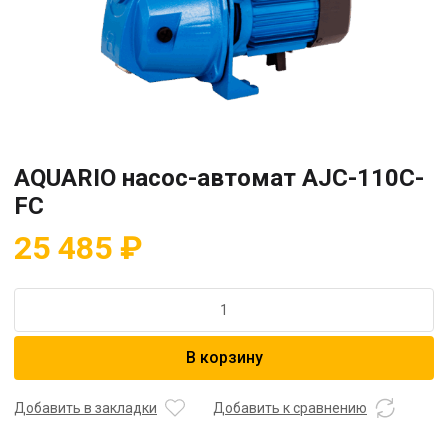
AQUARIO насос-автомат AJC-110C-
FC
25 485
₽
Количество
товара
AQUARIO
В корзину
насос-
автомат
AJC-
Добавить в закладки
Добавить к сравнению
110C-