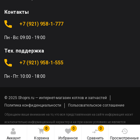
Контакты
+7 (921) 958-1-777
Пн - Вс: 09:00 - 19:00
Тех. поддержка
+7 (921) 958-1-555
Пн - Пт: 10:00 - 18:00
© 2025 Shoprs.ru — интернет-магазин котлов и запчастей
Политика конфиденциальности
Пользовательское соглашение
Обращаем ваше внимание на то, что вся представленная на сайте информация носит
исключительно информационный характер и ни при каких условиях не является
0
0
0
публичной офертой определяемой положениями Статьи 437(2) Гражданского кодекса
Российской Федерации.
Аккаунт
Корзина
Избранное
Сравнить
Просмотренные