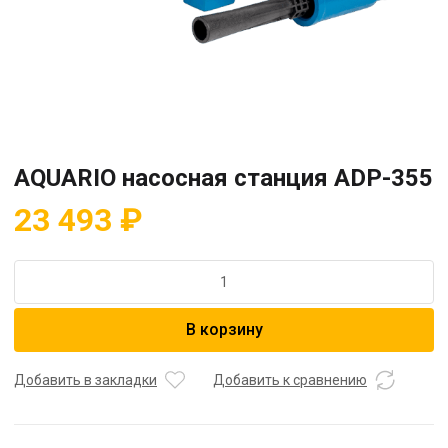
AQUARIO насосная станция ADP-355
23 493
₽
Количество
товара
AQUARIO
В корзину
насосная
станция
ADP-
Добавить в закладки
Добавить к сравнению
355