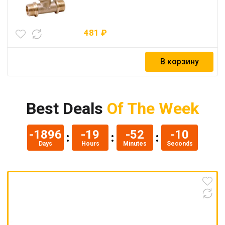
481
₽
В корзину
Best Deals
Of The Week
-1888
-11
-52
-11
Days
Hours
Minutes
Seconds