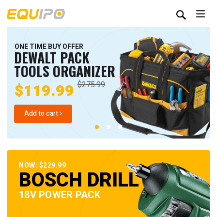
ONE TIME BUY OFFER
DEWALT PACK
TOOLS ORGANIZER
$275.99
$119.99
Add to cart
NOW: $229.99
BOSCH DRILL
18V POWER PACK