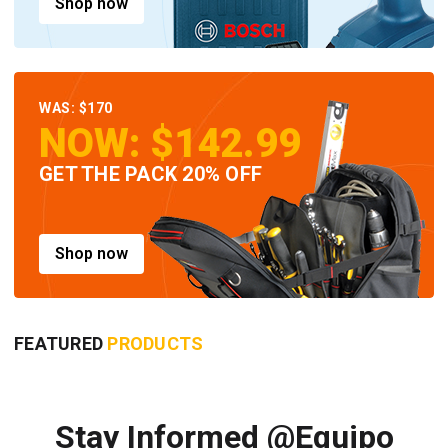
Shop now
WAS: $170
NOW: $142.99
GET THE PACK 20% OFF
Shop now
FEATURED
PRODUCTS
Stay Informed @Equipo